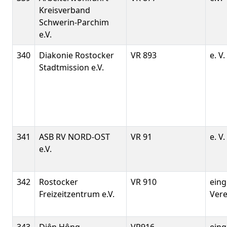
Kreisverband
Schwerin-Parchim
e.V.
340
Diakonie Rostocker
VR 893
e. V.
Stadtmission e.V.
341
ASB RV NORD-OST
VR 91
e. V.
e.V.
342
Rostocker
VR 910
eing
Freizeitzentrum e.V.
Verei