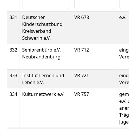
331
Deutscher
VR 678
e.V.
Kinderschutzbund,
Kreisverband
Schwerin e.V.
332
Seniorenbüro e.V.
VR 712
eing
Neubrandenburg
Vere
333
Institut Lernen und
VR 721
eing
Leben e.V.
Verei
334
Kulturnetzwerk e.V.
VR 757
gem
e.V.
ane
Träg
Juge