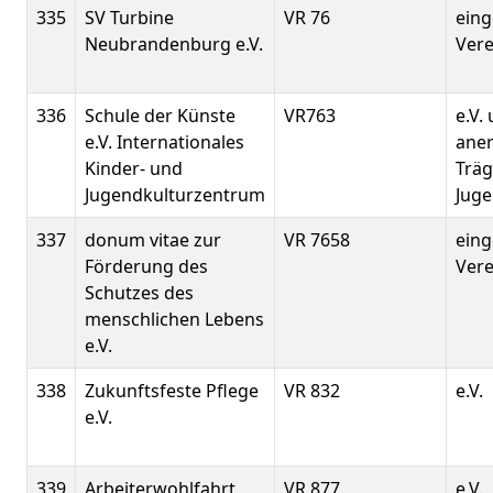
335
SV Turbine
VR 76
eing
Neubrandenburg e.V.
Verei
336
Schule der Künste
VR763
e.V.
e.V. Internationales
ane
Kinder- und
Träg
Jugendkulturzentrum
Juge
337
donum vitae zur
VR 7658
eing
Förderung des
Verei
Schutzes des
menschlichen Lebens
e.V.
338
Zukunftsfeste Pflege
VR 832
e.V.
e.V.
339
Arbeiterwohlfahrt
VR 877
e.V.