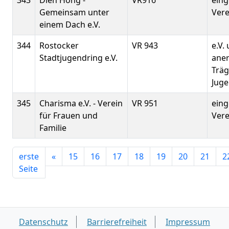
343
Diên Hông -
VR916
eing
Gemeinsam unter
Vere
einem Dach e.V.
344
Rostocker
VR 943
e.V.
Stadtjugendring e.V.
ane
Träg
Juge
345
Charisma e.V. - Verein
VR 951
eing
für Frauen und
Verei
Familie
erste
«
15
16
17
18
19
20
21
2
Seite
Datenschutz
Barrierefreiheit
Impressum