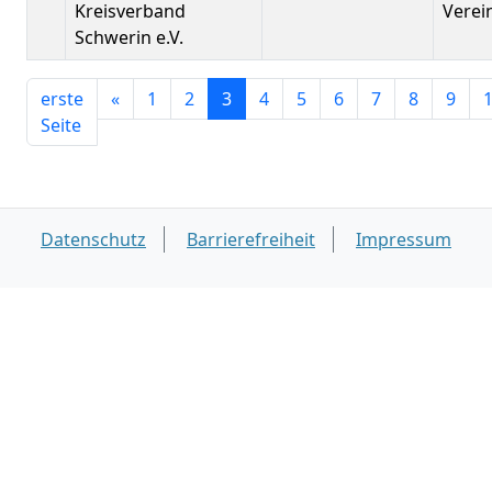
Kreisverband
Verei
Schwerin e.V.
erste
«
1
2
3
4
5
6
7
8
9
Seite
Datenschutz
Barrierefreiheit
Impressum