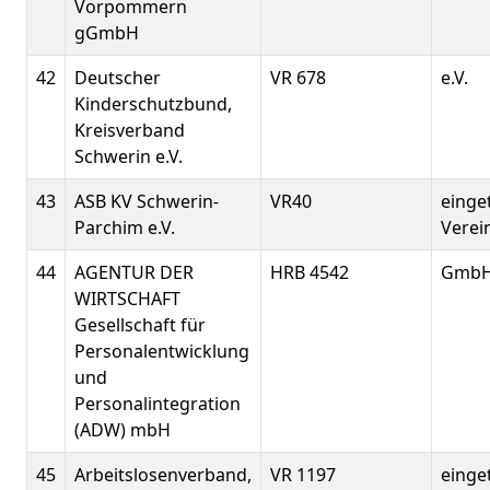
Vorpommern
gGmbH
42
Deutscher
VR 678
e.V.
Kinderschutzbund,
Kreisverband
Schwerin e.V.
43
ASB KV Schwerin-
VR40
einge
Parchim e.V.
Verei
44
AGENTUR DER
HRB 4542
Gmb
WIRTSCHAFT
Gesellschaft für
Personalentwicklung
und
Personalintegration
(ADW) mbH
45
Arbeitslosenverband,
VR 1197
einge