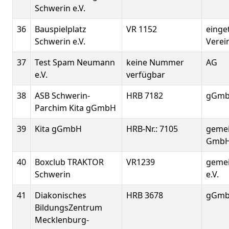
Schwerin e.V.
36
Bauspielplatz
VR 1152
einge
Schwerin e.V.
Verein
37
Test Spam Neumann
keine Nummer
AG
e.V.
verfügbar
38
ASB Schwerin-
HRB 7182
gGm
Parchim Kita gGmbH
39
Kita gGmbH
HRB-Nr.: 7105
gemei
Gmb
40
Boxclub TRAKTOR
VR1239
gemei
Schwerin
e.V.
41
Diakonisches
HRB 3678
gGm
BildungsZentrum
Mecklenburg-