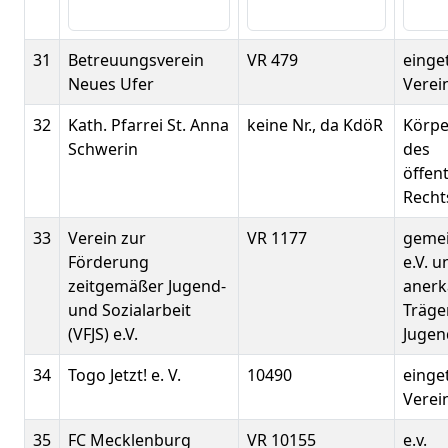
31
Betreuungsverein
VR 479
einge
Neues Ufer
Verein
32
Kath. Pfarrei St. Anna
keine Nr., da KdöR
Körpe
Schwerin
des
öffen
Recht
33
Verein zur
VR 1177
gemei
Förderung
e.V. u
zeitgemäßer Jugend-
anerk
und Sozialarbeit
Träger
(VFJS) e.V.
Jugen
34
Togo Jetzt! e. V.
10490
einge
Verein
35
FC Mecklenburg
VR 10155
e.v.