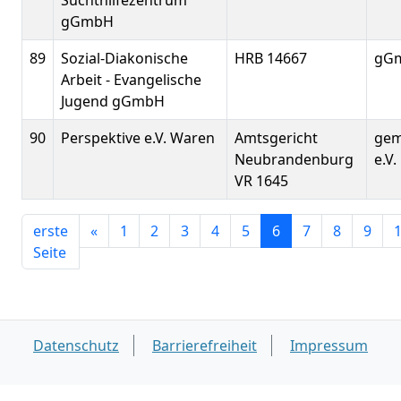
Suchthilfezentrum
gGmbH
89
Sozial-Diakonische
HRB 14667
gG
Arbeit - Evangelische
Jugend gGmbH
90
Perspektive e.V. Waren
Amtsgericht
gem
Neubrandenburg
e.V.
VR 1645
erste
«
1
2
3
4
5
6
7
8
9
Seite
Datenschutz
Barrierefreiheit
Impressum