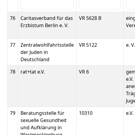
76
Caritasverband für das
VR 5628 B
ein
Erzbistum Berlin e. V.
Ver
77
Zentralwohlfahrtsstelle
VR 5122
e. V.
der Juden in
Deutschland
78
rat+tat e.V.
VR 6
gem
e.V.
ane
Träg
Jug
79
Beratungsstelle für
10310
e.V.
sexuelle Gesundheit
und Aufklärung in
Westmecklenburg