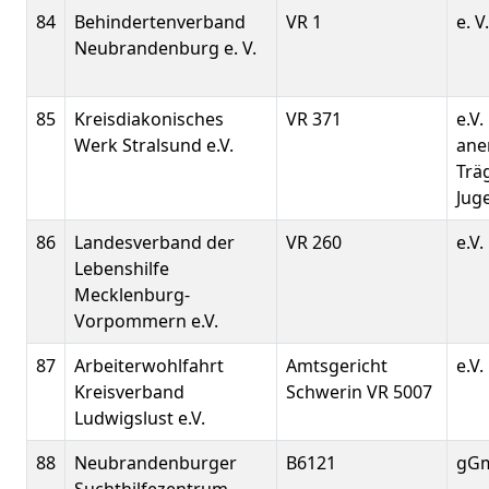
84
Behindertenverband
VR 1
e. V.
Neubrandenburg e. V.
85
Kreisdiakonisches
VR 371
e.V.
Werk Stralsund e.V.
ane
Träg
Jug
86
Landesverband der
VR 260
e.V.
Lebenshilfe
Mecklenburg-
Vorpommern e.V.
87
Arbeiterwohlfahrt
Amtsgericht
e.V.
Kreisverband
Schwerin VR 5007
Ludwigslust e.V.
88
Neubrandenburger
B6121
gG