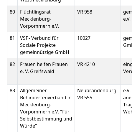
80
Flüchtlingsrat
VR 958
gem
Mecklenburg-
e.V.
Vorpommern e.V.
81
VSP- Verbund für
10027
gem
Soziale Projekte
Gm
gemeinnützige GmbH
82
Frauen helfen Frauen
VR 4210
ein
e. V. Greifswald
Ver
83
Allgemeiner
Neubrandenburg
e.V.
Behindertenverband in
VR 555
ane
Mecklenburg-
Trä
Vorpommern e.V. "Für
Woh
Selbstbestimmung und
Würde"