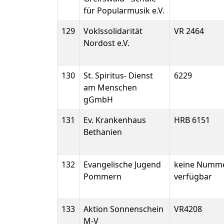
für Popularmusik e.V.
129
Voklssolidarität
VR 2464
Nordost e.V.
130
St. Spiritus- Dienst
6229
am Menschen
gGmbH
131
Ev. Krankenhaus
HRB 6151
Bethanien
132
Evangelische Jugend
keine Numm
Pommern
verfügbar
133
Aktion Sonnenschein
VR4208
M-V