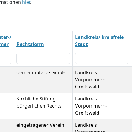
ormationen
hier
.
ter-/
Landkreis/ kreisfreie
mer
Rechtsform
Stadt
gemeinnützige GmbH
Landkreis
Vorpommern-
Greifswald
Kirchliche Stifung
Landkreis
bürgerlichen Rechts
Vorpommern-
Greifswald
eingetragener Verein
Landkreis