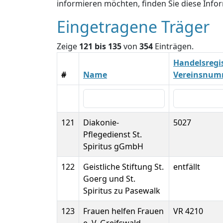
informieren möchten, finden Sie diese Inf
Eingetragene Träger
Zeige
121 bis 135
von
354
Einträgen.
Handelsregis
#
Name
Vereinsnum
121
Diakonie-
5027
Pflegedienst St.
Spiritus gGmbH
122
Geistliche Stiftung St.
entfällt
Goerg und St.
Spiritus zu Pasewalk
123
Frauen helfen Frauen
VR 4210