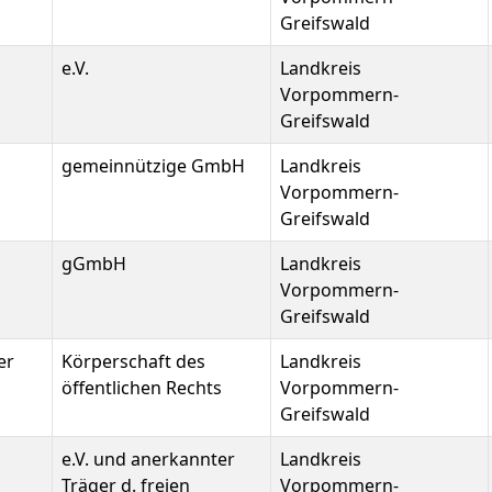
Greifswald
e.V.
Landkreis
Vorpommern-
Greifswald
gemeinnützige GmbH
Landkreis
Vorpommern-
Greifswald
gGmbH
Landkreis
Vorpommern-
Greifswald
er
Körperschaft des
Landkreis
öffentlichen Rechts
Vorpommern-
Greifswald
e.V. und anerkannter
Landkreis
Träger d. freien
Vorpommern-