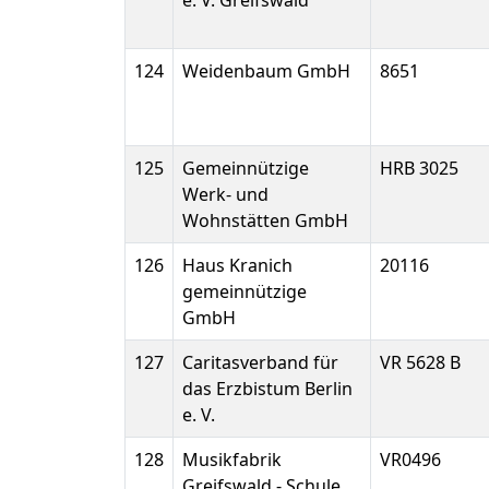
e. V. Greifswald
124
Weidenbaum GmbH
8651
125
Gemeinnützige
HRB 3025
Werk- und
Wohnstätten GmbH
126
Haus Kranich
20116
gemeinnützige
GmbH
127
Caritasverband für
VR 5628 B
das Erzbistum Berlin
e. V.
128
Musikfabrik
VR0496
Greifswald - Schule