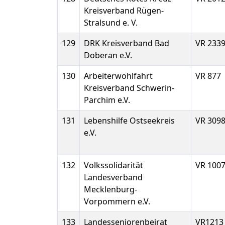
Kreisverband Rügen-
Stralsund e. V.
129
DRK Kreisverband Bad
VR 233
Doberan e.V.
130
Arbeiterwohlfahrt
VR 877
Kreisverband Schwerin-
Parchim e.V.
131
Lebenshilfe Ostseekreis
VR 309
e.V.
132
Volkssolidarität
VR 100
Landesverband
Mecklenburg-
Vorpommern e.V.
133
Landesseniorenbeirat
VR1213