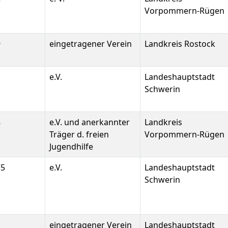
Vorpommern-Rügen
9
eingetragener Verein
Landkreis Rostock
e.V.
Landeshauptstadt
Schwerin
8
e.V. und anerkannter
Landkreis
Träger d. freien
Vorpommern-Rügen
Jugendhilfe
75
e.V.
Landeshauptstadt
Schwerin
eingetragener Verein
Landeshauptstadt