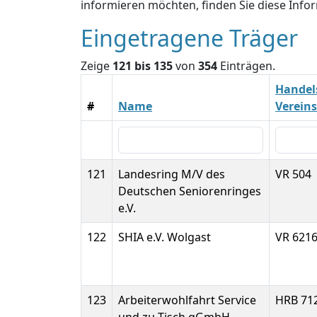
informieren möchten, finden Sie diese Inf
Eingetragene Träger
Zeige
121 bis 135
von
354
Einträgen.
Handels
#
Name
Verei
121
Landesring M/V des
VR 504
Deutschen Seniorenringes
e.V.
122
SHIA e.V. Wolgast
VR 621
123
Arbeiterwohlfahrt Service
HRB 71