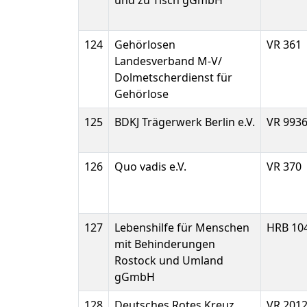
und zu Tisch gGmbH
124
Gehörlosen
VR 361
Landesverband M-V/
Dolmetscherdienst für
Gehörlose
125
BDKJ Trägerwerk Berlin e.V.
VR 9936
126
Quo vadis e.V.
VR 370
127
Lebenshilfe für Menschen
HRB 10
mit Behinderungen
Rostock und Umland
gGmbH
128
Deutsches Rotes Kreuz
VR 201