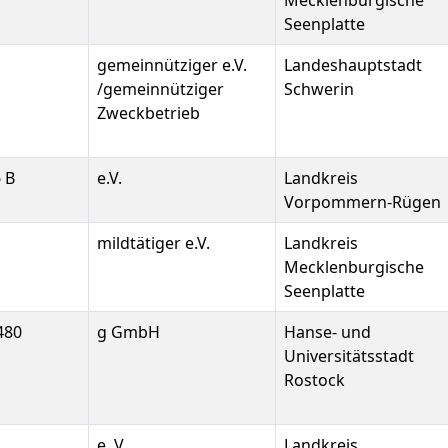
Mecklenburgische
Seenplatte
gemeinnütziger e.V.
Landeshauptstadt
/gemeinnütziger
Schwerin
Zweckbetrieb
 B
e.V.
Landkreis
Vorpommern-Rügen
mildtätiger e.V.
Landkreis
Mecklenburgische
Seenplatte
480
g GmbH
Hanse- und
Universitätsstadt
Rostock
2
e. V.
Landkreis