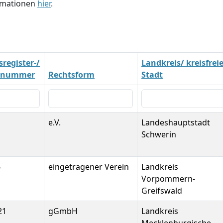
ormationen
hier
.
register-/
Landkreis/ kreisfrei
nsnummer
Rechtsform
Stadt
e.V.
Landeshauptstadt
Schwerin
6
eingetragener Verein
Landkreis
Vorpommern-
Greifswald
21
gGmbH
Landkreis