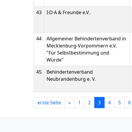
43
I·D·A & Freunde e.V.
44
Allgemeiner Behindertenverband in
Mecklenburg-Vorpommern e.V.
"Für Selbstbestimmung und
Würde"
45
Behindertenverband
Neubrandenburg e. V.
erste Seite
«
1
2
3
4
5
6