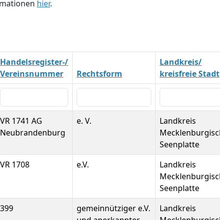
ormationen
hier
.
Handelsregister-/
Landkreis/
Vereinsnummer
Rechtsform
kreisfreie Stadt
VR 1741 AG
e. V.
Landkreis
Neubrandenburg
Mecklenburgisc
Seenplatte
VR 1708
e.V.
Landkreis
Mecklenburgisc
Seenplatte
399
gemeinnütziger e.V.
Landkreis