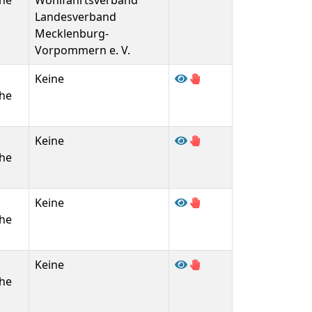
he
Wohlfahrtsverband
Landesverband
Mecklenburg-
Vorpommern e. V.
Keine
he
Keine
he
Keine
he
Keine
he