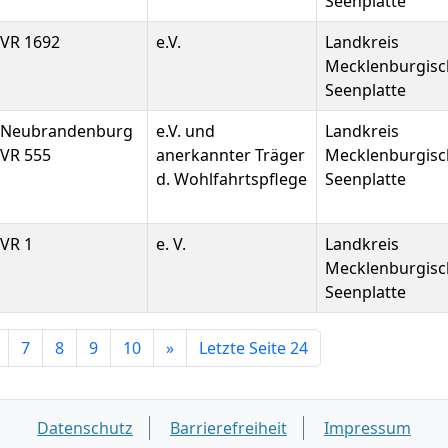
Seenplatte
VR 1692
e.V.
Landkreis
Mecklenburgisc
Seenplatte
Neubrandenburg
e.V. und
Landkreis
VR 555
anerkannter Träger
Mecklenburgisc
d. Wohlfahrtspflege
Seenplatte
VR 1
e. V.
Landkreis
Mecklenburgisc
Seenplatte
7
8
9
10
»
Letzte Seite 24
Datenschutz
Barrierefreiheit
Impressum