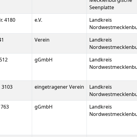
Mecklenburgische
Seenplatte
r. 4180
e.V.
Landkreis
Nordwestmecklenb
41
Verein
Landkreis
Nordwestmecklenb
512
gGmbH
Landkreis
Nordwestmecklenb
. 3103
eingetragener Verein
Landkreis
Nordwestmecklenb
1763
gGmbH
Landkreis
Nordwestmecklenb