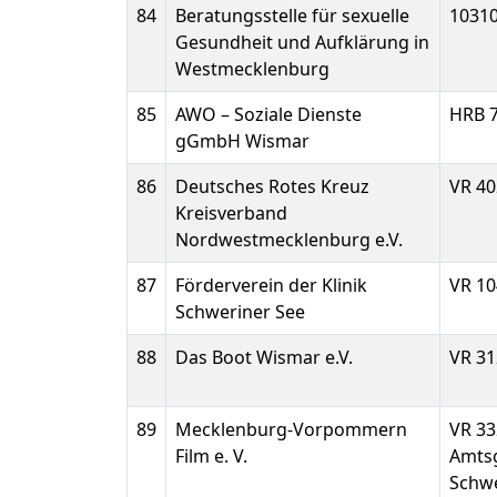
84
Beratungsstelle für sexuelle
1031
Gesundheit und Aufklärung in
Westmecklenburg
85
AWO – Soziale Dienste
HRB 
gGmbH Wismar
86
Deutsches Rotes Kreuz
VR 40
Kreisverband
Nordwestmecklenburg e.V.
87
Förderverein der Klinik
VR 10
Schweriner See
88
Das Boot Wismar e.V.
VR 31
89
Mecklenburg-Vorpommern
VR 33
Film e. V.
Amtsg
Schw