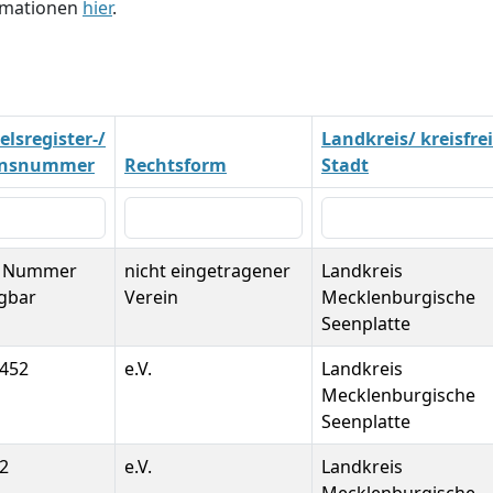
ormationen
hier
.
lsregister-/
Landkreis/ kreisfre
insnummer
Rechtsform
Stadt
e Nummer
nicht eingetragener
Landkreis
gbar
Verein
Mecklenburgische
Seenplatte
0452
e.V.
Landkreis
Mecklenburgische
Seenplatte
2
e.V.
Landkreis