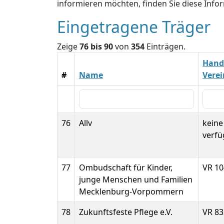
informieren möchten, finden Sie diese Inf
Eingetragene Träger
Zeige
76 bis 90
von
354
Einträgen.
Hande
#
Name
Vere
76
Allv
kein
verfü
77
Ombudschaft für Kinder,
VR 1
junge Menschen und Familien
Mecklenburg-Vorpommern
78
Zukunftsfeste Pflege e.V.
VR 83