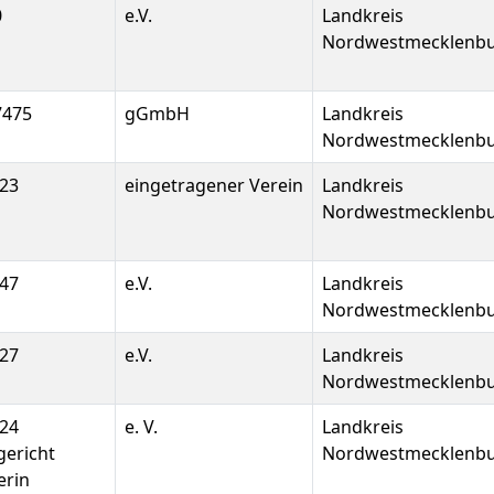
0
e.V.
Landkreis
Nordwestmecklenb
7475
gGmbH
Landkreis
Nordwestmecklenb
23
eingetragener Verein
Landkreis
Nordwestmecklenb
47
e.V.
Landkreis
Nordwestmecklenb
27
e.V.
Landkreis
Nordwestmecklenb
24
e. V.
Landkreis
ericht
Nordwestmecklenb
erin