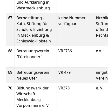
und Aufklärung in
Westmecklenburg
67
Bernostiftung -
keine Nummer
kirchl
Kath. Stiftung für
verfügbar
Stiftu
Schule & Erziehung
öffent
in Mecklenburg &
Recht
Schleswig-Holstein
68
Betreuungsverein
VR2736
e.V.
"Füreinander"
69
Betreuungsverein
VR 479
einge
Neues Ufer
Verein 
70
Bildungswerk der
VR378
e. V.
Wirtschaft
Mecklenburg-
Vorpommern e. V.