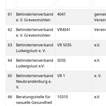
61
Behindertenverband
4041
gemei
e. V. Grevesmühlen
Verein
62
Behindertenverband
VR4041
Verein
e. V. Grevesmühlen
63
Behindertenverband
VR 5035
e.V.
Ludwigslust e. V.
64
Behindertenverband
5035
e.V.
Ludwigslust e.V:
65
Behindertenverband
VR 1
e. V.
Neubrandenburg e.
V.
66
Beratungsstelle für
10310
e.V.
sexuelle Gesundheit