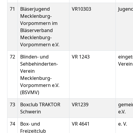
71
Bläserjugend
VR10303
Jugen
Mecklenburg-
Vorpommern im
Bläserverband
Mecklenburg-
Vorpommern e.V.
72
Blinden- und
VR 1243
einge
Sehbehinderten-
Verein
Verein
Mecklenburg-
Vorpommern e.V.
(BSVMV)
73
Boxclub TRAKTOR
VR1239
gemei
Schwerin
e.V.
74
Box- und
VR 4641
e. V.
Freizeitclub