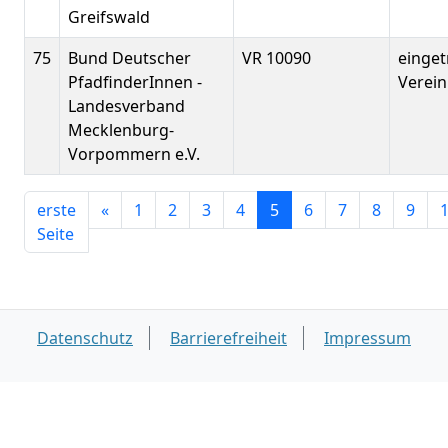
Greifswald
75
Bund Deutscher
VR 10090
einge
PfadfinderInnen -
Verein
Landesverband
Mecklenburg-
Vorpommern e.V.
erste
«
1
2
3
4
5
6
7
8
9
Seite
Datenschutz
Barrierefreiheit
Impressum