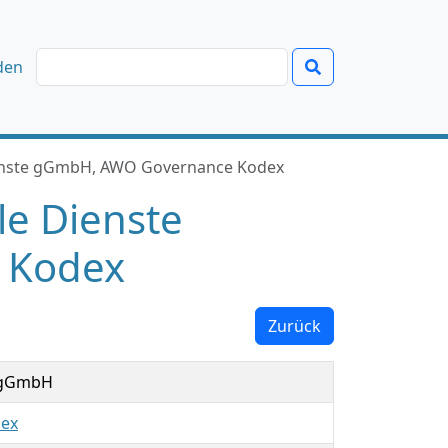
den
Dienste gGmbH, AWO Governance Kodex
le Dienste
 Kodex
Zurück
e gGmbH
ex