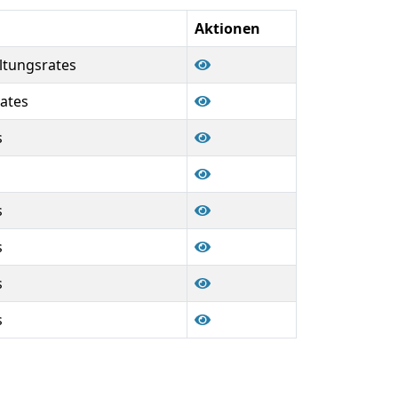
Aktionen
altungsrates
ates
s
s
s
s
s