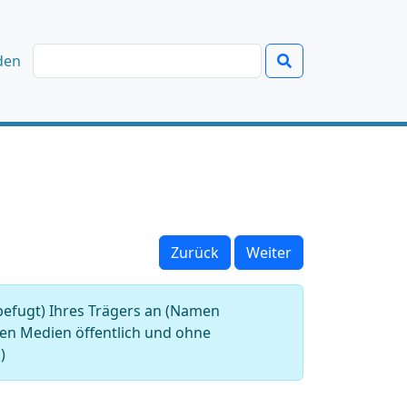
den
Zurück
Weiter
befugt) Ihres Trägers an (Namen
alen Medien öffentlich und ohne
)