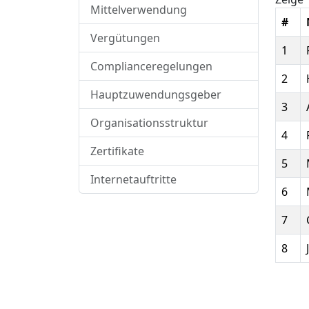
Mittelverwendung
#
Vergütungen
1
Complianceregelungen
2
Hauptzuwendungsgeber
3
Organisationsstruktur
4
Zertifikate
5
Internetauftritte
6
7
8