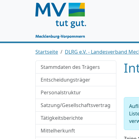
Startseite
DLRG e.V. - Landesverband M
In
Stammdaten des Trägers
Entscheidungsträger
Personalstruktur
Satzung/Gesellschaftsvertrag
Aufl
List
Tätigkeitsberichte
verw
Mittelherkunft
Zeige