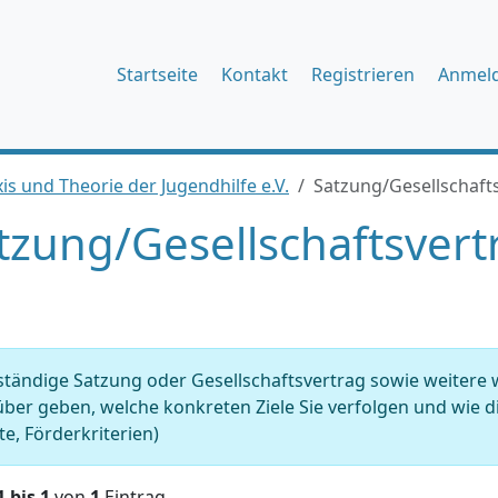
Startseite
Kontakt
Registrieren
Anmel
s und Theorie der Jugendhilfe e.V.
Satzung/Gesellschaft
tzung/Gesellschaftsvert
ständige Satzung oder Gesellschaftsvertrag sowie weitere
ber geben, welche konkreten Ziele Sie verfolgen und wie dies
e, Förderkriterien)
1 bis 1
von
1
Eintrag.