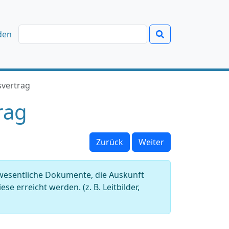
den
svertrag
rag
Zurück
Weiter
 wesentliche Dokumente, die Auskunft
e erreicht werden. (z. B. Leitbilder,