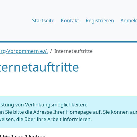
Startseite
Kontakt
Registrieren
Anmel
rg-Vorpommern e.V.
Internetauftritte
ternetauftritte
istung von Verlinkungsmöglichkeiten:
en Sie bitte die Adresse Ihrer Homepage auf. Sie können auc
eisen, die über Ihre Arbeit informieren.
1 bis 1
von
1
Eintrag.