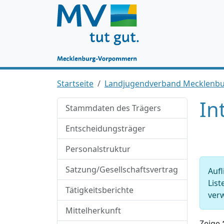
Startseite
Landjugendverband Mecklenbu
In
Stammdaten des Trägers
Entscheidungsträger
Personalstruktur
Satzung/Gesellschaftsvertrag
Aufl
List
Tätigkeitsberichte
verw
Mittelherkunft
Zeige