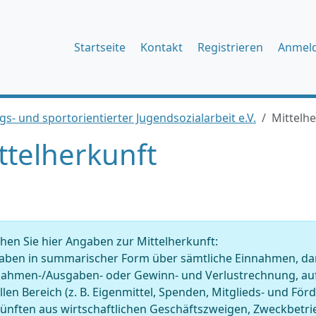
Startseite
Kontakt
Registrieren
Anmel
- und sportorientierter Jugendsozialarbeit e.V.
Mittelh
ttelherkunft
en Sie hier Angaben zur Mittelherkunft:
ben in summarischer Form über sämtliche Einnahmen, darge
nahmen-/Ausgaben- oder Gewinn- und Verlustrechnung, auf
llen Bereich (z. B. Eigenmittel, Spenden, Mitglieds- und Fö
künften aus wirtschaftlichen Geschäftszweigen, Zweckbet