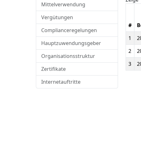
Mittelverwendung
Vergütungen
#
B
Complianceregelungen
1
2
Hauptzuwendungsgeber
2
2
Organisationsstruktur
3
2
Zertifikate
Internetauftritte