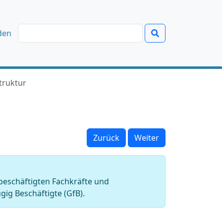
den
truktur
Zurück
Weiter
 beschäftigten Fachkräfte und
gig Beschäftigte (GfB).