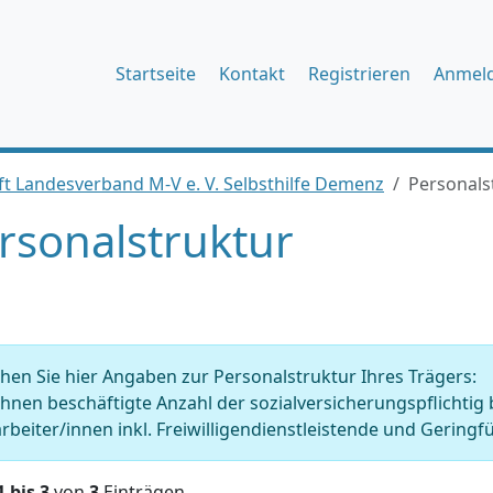
Startseite
Kontakt
Registrieren
Anmel
t Landesverband M-V e. V. Selbsthilfe Demenz
Personals
rsonalstruktur
en Sie hier Angaben zur Personalstruktur Ihres Trägers:
Ihnen beschäftigte Anzahl der sozialversicherungspflichtig
rbeiter/innen inkl. Freiwilligendienstleistende und Geringfü
1 bis 3
von
3
Einträgen.