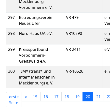
Mecklenburg-
Vorpommern e. V.
297
Betreuungsverein
VR 479
ei
Neues Ufer
Ver
298
Nord Haus UA e.V.
VR10590
ei
Ver
299
Kreissportbund
VR 2411
e.V
Vorpommern-
Greifswald e.V.
300
TIM* (trans* und
VR-10526
e. 
inter* Menschen in
Mecklenburg) e. V.
erste
«
15
16
17
18
19
20
21
2
Seite