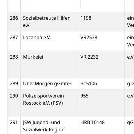
286
Sozialbetreute Hilfen
1158
ei
e.V.
Ver
287
Locanda e.V.
VR2538
ei
Ver
288
Murkelei
VR 2232
e.V
289
Über.Morgen gGmbH
B15106
g 
290
Polizeisportverein
955
e.V
Rostock e.V. (PSV)
291
JSW Jugend- und
HRB 10148
g
Sozialwerk Region