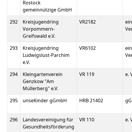
Rostock
gemeinnützige GmbH
292
Kreisjugendring
VR2182
ei
Vorpommern-
Ver
Greifswald e.V.
293
Kreisjugendring
VR6102
ei
Ludwigslust-Parchim
Ver
e.V.
294
Kleingartenverein
VR 119
e. 
Genzkow "Am
Müllerberg" e.V.
295
unseKinder gGmbH
HRB 21402
g
296
Landesvereinigung für
VR 110
e. 
Gesundheitsförderung