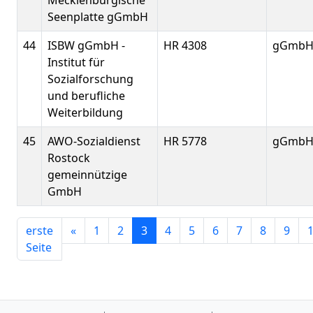
Mecklenburgische
Seenplatte gGmbH
44
ISBW gGmbH -
HR 4308
gGmb
Institut für
Sozialforschung
und berufliche
Weiterbildung
45
AWO-Sozialdienst
HR 5778
gGmb
Rostock
gemeinnützige
GmbH
erste
«
1
2
3
4
5
6
7
8
9
Seite