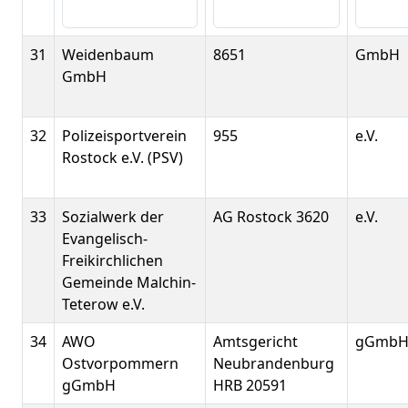
31
Weidenbaum
8651
GmbH
GmbH
32
Polizeisportverein
955
e.V.
Rostock e.V. (PSV)
33
Sozialwerk der
AG Rostock 3620
e.V.
Evangelisch-
Freikirchlichen
Gemeinde Malchin-
Teterow e.V.
34
AWO
Amtsgericht
gGmb
Ostvorpommern
Neubrandenburg
gGmbH
HRB 20591