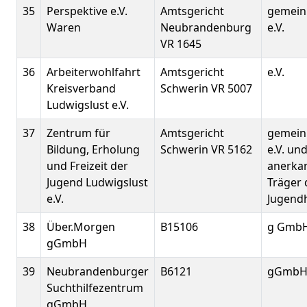
35
Perspektive e.V.
Amtsgericht
gemein
Waren
Neubrandenburg
e.V.
VR 1645
36
Arbeiterwohlfahrt
Amtsgericht
e.V.
Kreisverband
Schwerin VR 5007
Ludwigslust e.V.
37
Zentrum für
Amtsgericht
gemein
Bildung, Erholung
Schwerin VR 5162
e.V. un
und Freizeit der
anerka
Jugend Ludwigslust
Träger 
e.V.
Jugendh
38
Über.Morgen
B15106
g Gmb
gGmbH
39
Neubrandenburger
B6121
gGmb
Suchthilfezentrum
gGmbH