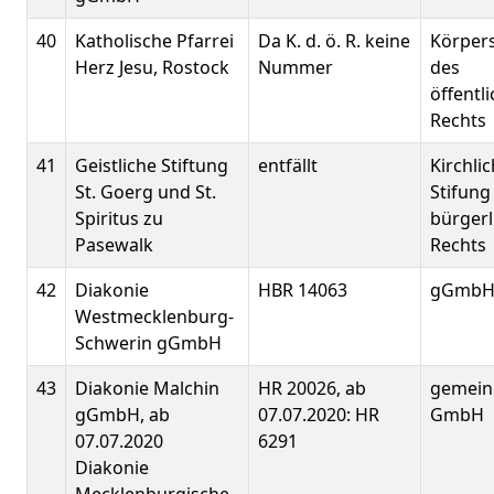
40
Katholische Pfarrei
Da K. d. ö. R. keine
Körper
Herz Jesu, Rostock
Nummer
des
öffentl
Rechts
41
Geistliche Stiftung
entfällt
Kirchli
St. Goerg und St.
Stifung
Spiritus zu
bürgerl
Pasewalk
Rechts
42
Diakonie
HBR 14063
gGmb
Westmecklenburg-
Schwerin gGmbH
43
Diakonie Malchin
HR 20026, ab
gemein
gGmbH, ab
07.07.2020: HR
GmbH
07.07.2020
6291
Diakonie