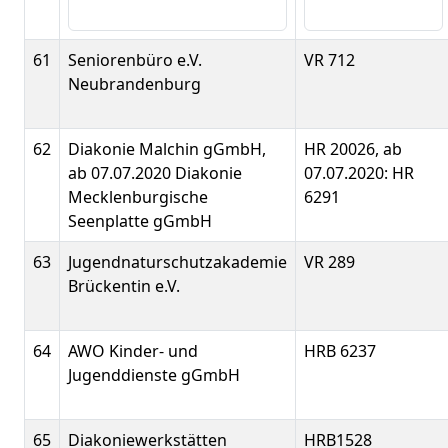
61
Seniorenbüro e.V.
VR 712
Neubrandenburg
62
Diakonie Malchin gGmbH,
HR 20026, ab
ab 07.07.2020 Diakonie
07.07.2020: HR
Mecklenburgische
6291
Seenplatte gGmbH
63
Jugendnaturschutzakademie
VR 289
Brückentin e.V.
64
AWO Kinder- und
HRB 6237
Jugenddienste gGmbH
65
Diakoniewerkstätten
HRB1528