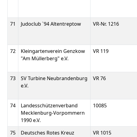
71
Judoclub `94 Altentreptow
VR-Nr. 1216
72
Kleingartenverein Genzkow
VR 119
"Am Müllerberg" e.V.
73
SV Turbine Neubrandenburg
VR 76
e.V.
74
Landesschützenverband
10085
Mecklenburg-Vorpommern
1990 e.V.
75
Deutsches Rotes Kreuz
VR 1015