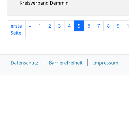
Kreisverband Demmin
erste
«
1
2
3
4
5
6
7
8
9
Seite
Datenschutz
Barrierefreiheit
Impressum