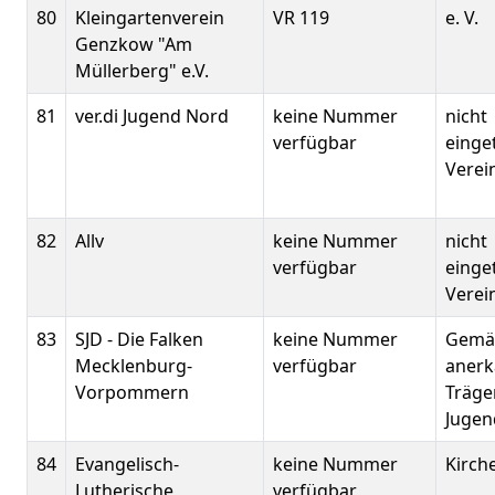
80
Kleingartenverein
VR 119
e. V.
Genzkow "Am
Müllerberg" e.V.
81
ver.di Jugend Nord
keine Nummer
nicht
verfügbar
einge
Verei
82
Allv
keine Nummer
nicht
verfügbar
einge
Verei
83
SJD - Die Falken
keine Nummer
Gemä
Mecklenburg-
verfügbar
anerk
Vorpommern
Träge
Jugen
84
Evangelisch-
keine Nummer
Kirch
Lutherische
verfügbar