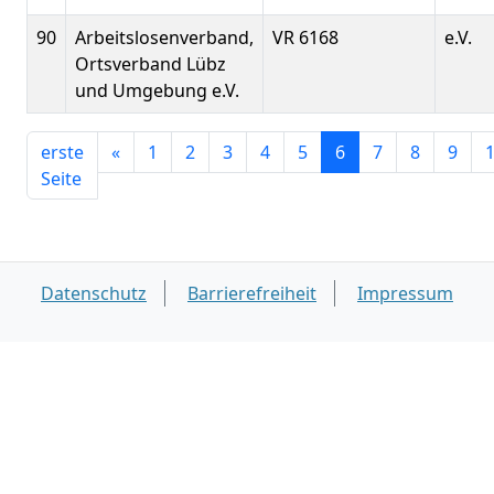
90
Arbeitslosenverband,
VR 6168
e.V.
Ortsverband Lübz
und Umgebung e.V.
erste
«
1
2
3
4
5
6
7
8
9
Seite
Datenschutz
Barrierefreiheit
Impressum