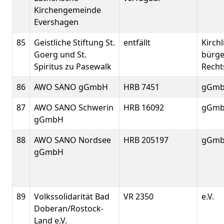
Kirchengemeinde
Evershagen
85
Geistliche Stiftung St.
entfällt
Kirchl
Goerg und St.
bürge
Spiritus zu Pasewalk
Recht
86
AWO SANO gGmbH
HRB 7451
gGm
87
AWO SANO Schwerin
HRB 16092
gGm
gGmbH
88
AWO SANO Nordsee
HRB 205197
gGm
gGmbH
89
Volkssolidarität Bad
VR 2350
e.V.
Doberan/Rostock-
Land e.V.