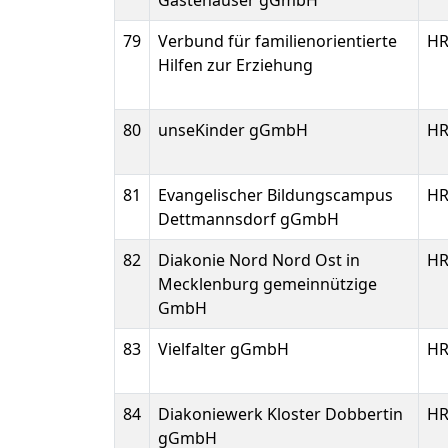
Gästehäuser gGmbH
79
Verbund für familienorientierte
HR
Hilfen zur Erziehung
80
unseKinder gGmbH
HR
81
Evangelischer Bildungscampus
HR
Dettmannsdorf gGmbH
82
Diakonie Nord Nord Ost in
HR
Mecklenburg gemeinnützige
GmbH
83
Vielfalter gGmbH
HR
84
Diakoniewerk Kloster Dobbertin
HR
gGmbH