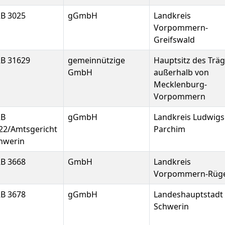
B 3025
gGmbH
Landkreis
Vorpommern-
Greifswald
B 31629
gemeinnützige
Hauptsitz des Trä
GmbH
außerhalb von
Mecklenburg-
Vorpommern
RB
gGmbH
Landkreis Ludwigs
22/Amtsgericht
Parchim
hwerin
B 3668
GmbH
Landkreis
Vorpommern-Rüg
B 3678
gGmbH
Landeshauptstadt
Schwerin