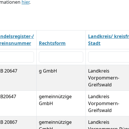
ormationen
hier
.
ndelsregister-/
Landkreis/ kreisfr
reinsnummer
Rechtsform
Stadt
B 20647
g GmbH
Landkreis
Vorpommern-
Greifswald
B20647
gemeinnützige
Landkreis
GmbH
Vorpommern-
Greifswald
B 20867
gemeinnützige
Landkreis