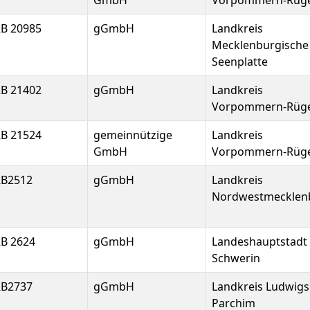
GmbH
Vorpommern-Rüg
B 20985
gGmbH
Landkreis
Mecklenburgische
Seenplatte
B 21402
gGmbH
Landkreis
Vorpommern-Rüg
B 21524
gemeinnützige
Landkreis
GmbH
Vorpommern-Rüg
B2512
gGmbH
Landkreis
Nordwestmecklen
B 2624
gGmbH
Landeshauptstadt
Schwerin
B2737
gGmbH
Landkreis Ludwigs
Parchim