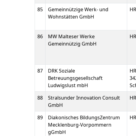
85
Gemeinnützige Werk- und
HR
Wohnstätten GmbH
86
MW Malteser Werke
HR
Gemeinnützig GmbH
87
DRK Soziale
H
Betreuungsgesellschaft
34
Ludwigslust mbH
Sc
88
Stralsunder Innovation Consult
HR
GmbH
89
Diakonisches BildungsZentrum
HR
Mecklenburg-Vorpommern
gGmbH