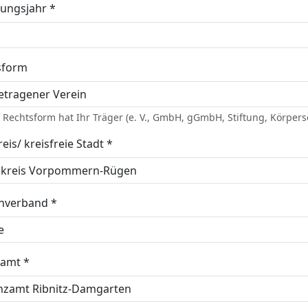
ungsjahr *
sform
Rechtsform hat Ihr Träger (e. V., GmbH, gGmbH, Stiftung, Körpersc
eis/ kreisfreie Stadt *
enverband *
zamt *