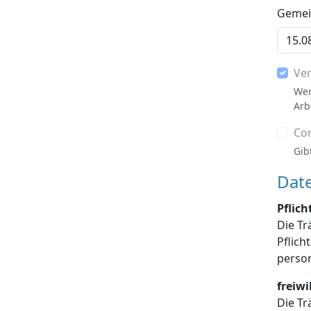
Gemein
Ve
Wer
Arb
Co
Gib
Dat
Pflic
Die Tr
Pflichtangaben enthalten sind, die Dat
freiw
Die Tr