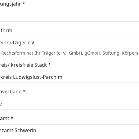
ungsjahr *
sform
Rechtsform hat Ihr Träger (e. V., GmbH, gGmbH, Stiftung, Körpersc
eis/ kreisfreie Stadt *
enverband *
zamt *