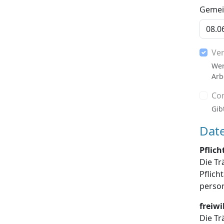
Gemein
Ve
Wer
Arb
Co
Gib
Dat
Pflic
Die Tr
Pflichtangaben enthalten sind, die Dat
freiw
Die Tr