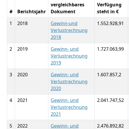
vergleichbares
Verfügung
#
Berichtsjahr
Dokument
steht in €
1
2018
Gewinn-und
1.552.928,91
Verlustrechnung
2018
2
2019
Gewinn- und
1.727.063,99
Verlustrechnung
2019
3
2020
Gewinn- und
1.607.857,2
Verlustrechnung
2020
4
2021
Gewinn- und
2.041.747,52
Verlustrechnung
2021
5
2022
Gewinn- und
2.476.892,82