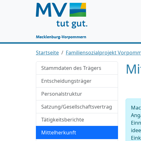
Startseite
Familiensozialprojekt Vorpomm
Mi
Stammdaten des Trägers
Entscheidungsträger
Personalstruktur
Satzung/Gesellschaftsvertrag
Mach
Anga
Tätigkeitsberichte
Ein
idee
Mittelherkunft
Ein