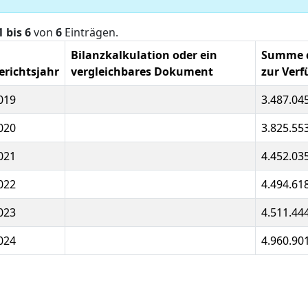
1 bis 6
von
6
Einträgen.
Bilanzkalkulation oder ein
Summe de
erichtsjahr
vergleichbares Dokument
zur Verf
019
3.487.04
020
3.825.55
021
4.452.03
022
4.494.61
023
4.511.44
024
4.960.90