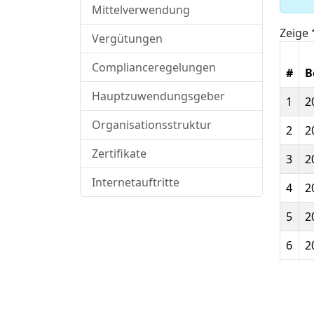
Mittelverwendung
Zeige
Vergütungen
Complianceregelungen
#
B
Hauptzuwendungsgeber
1
2
Organisationsstruktur
2
2
Zertifikate
3
2
Internetauftritte
4
2
5
2
6
2