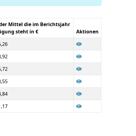
r Mittel die im Berichtsjahr
ügung steht in €
Aktionen
5,26
3,92
5,72
8,55
4,84
1,17