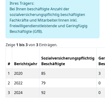
Ihres Trägers:
Bei Ihnen beschäftigte Anzahl der
sozialversicherungspflichtig beschäftigten
Fachkräfte und Mitarbeiter/innen inkl.
Freiwilligendienstleistende und Geringfügig
Beschäftigte (GfB).
Zeige
1 bis 3
von
3
Einträgen.
Sozialversicherungspflichtig
Ger
#
Berichtsjahr
Beschäftigte
Bes
1
2020
85
3
2
2022
79
0
3
2024
92
0