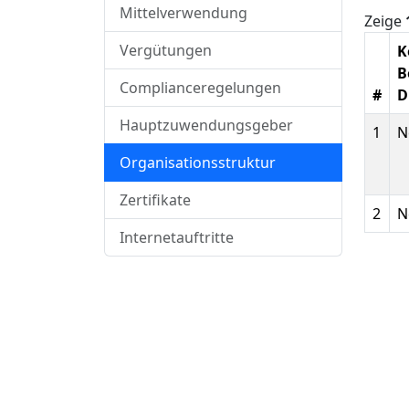
Mittelverwendung
Zeige
Vergütungen
K
B
Complianceregelungen
#
D
Hauptzuwendungsgeber
1
N
Organisationsstruktur
Zertifikate
2
N
Internetauftritte