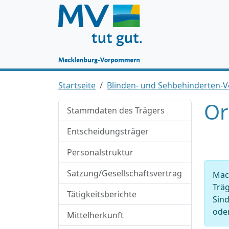
Startseite
Blinden- und Sehbehinderten-
Or
Stammdaten des Trägers
Entscheidungsträger
Personalstruktur
Satzung/Gesellschaftsvertrag
Mach
Träg
Tätigkeitsberichte
Sind
oder
Mittelherkunft