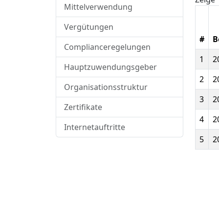
Mittelverwendung
Vergütungen
#
B
Complianceregelungen
1
2
Hauptzuwendungsgeber
2
2
Organisationsstruktur
3
2
Zertifikate
4
2
Internetauftritte
5
2