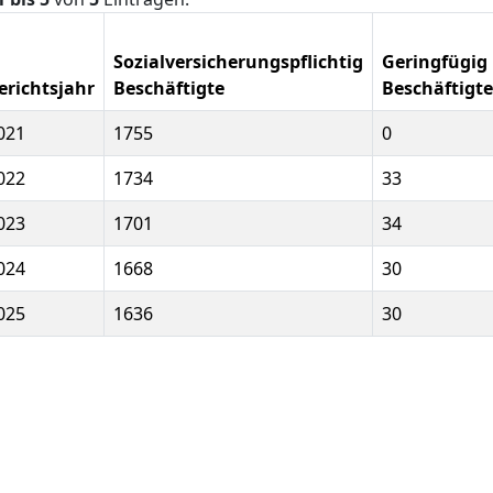
Sozialversicherungspflichtig
Geringfügig
erichtsjahr
Beschäftigte
Beschäftigte
021
1755
0
022
1734
33
023
1701
34
024
1668
30
025
1636
30