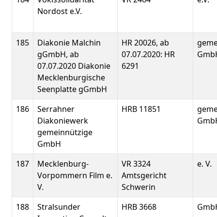
Nordost e.V.
185
Diakonie Malchin
HR 20026, ab
geme
gGmbH, ab
07.07.2020: HR
Gmb
07.07.2020 Diakonie
6291
Mecklenburgische
Seenplatte gGmbH
186
Serrahner
HRB 11851
geme
Diakoniewerk
Gmb
gemeinnützige
GmbH
187
Mecklenburg-
VR 3324
e. V.
Vorpommern Film e.
Amtsgericht
V.
Schwerin
188
Stralsunder
HRB 3668
Gmb