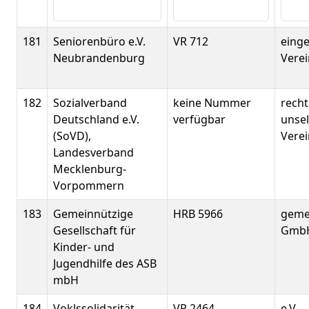
181
Seniorenbüro e.V.
VR 712
eing
Neubrandenburg
Verei
182
Sozialverband
keine Nummer
recht
Deutschland e.V.
verfügbar
unse
(SoVD),
Verei
Landesverband
Mecklenburg-
Vorpommern
183
Gemeinnützige
HRB 5966
geme
Gesellschaft für
Gmb
Kinder- und
Jugendhilfe des ASB
mbH
184
Voklssolidarität
VR 2464
e.V.