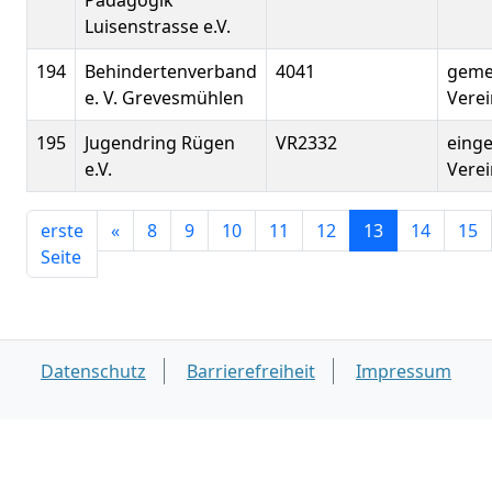
Pädagogik
Luisenstrasse e.V.
194
Behindertenverband
4041
geme
e. V. Grevesmühlen
Verei
195
Jugendring Rügen
VR2332
eing
e.V.
Verei
erste
«
8
9
10
11
12
13
14
15
Seite
Datenschutz
Barrierefreiheit
Impressum