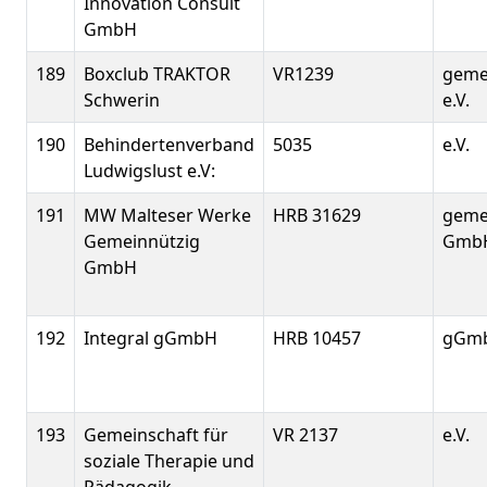
Innovation Consult
GmbH
189
Boxclub TRAKTOR
VR1239
geme
Schwerin
e.V.
190
Behindertenverband
5035
e.V.
Ludwigslust e.V:
191
MW Malteser Werke
HRB 31629
geme
Gemeinnützig
Gmb
GmbH
192
Integral gGmbH
HRB 10457
gGm
193
Gemeinschaft für
VR 2137
e.V.
soziale Therapie und