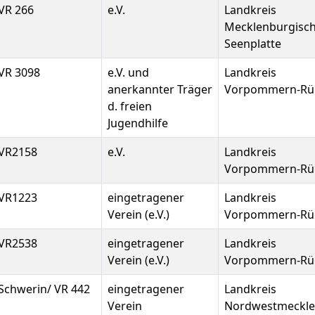
VR 266
e.V.
Landkreis
Mecklenburgisc
Seenplatte
VR 3098
e.V. und
Landkreis
anerkannter Träger
Vorpommern-Rü
d. freien
Jugendhilfe
VR2158
e.V.
Landkreis
Vorpommern-Rü
VR1223
eingetragener
Landkreis
Verein (e.V.)
Vorpommern-Rü
VR2538
eingetragener
Landkreis
Verein (e.V.)
Vorpommern-Rü
Schwerin/ VR 442
eingetragener
Landkreis
Verein
Nordwestmeckl