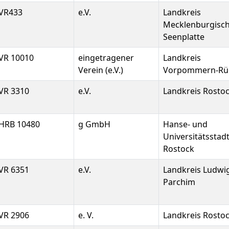
VR433
e.V.
Landkreis
Mecklenburgisc
Seenplatte
VR 10010
eingetragener
Landkreis
Verein (e.V.)
Vorpommern-Rü
VR 3310
e.V.
Landkreis Rosto
HRB 10480
g GmbH
Hanse- und
Universitätsstad
Rostock
VR 6351
e.V.
Landkreis Ludwig
Parchim
VR 2906
e. V.
Landkreis Rosto