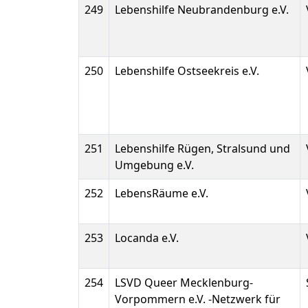
249
Lebenshilfe Neubrandenburg e.V.
250
Lebenshilfe Ostseekreis e.V.
251
Lebenshilfe Rügen, Stralsund und
Umgebung e.V.
252
LebensRäume e.V.
253
Locanda e.V.
254
LSVD Queer Mecklenburg-
Vorpommern e.V. -Netzwerk für