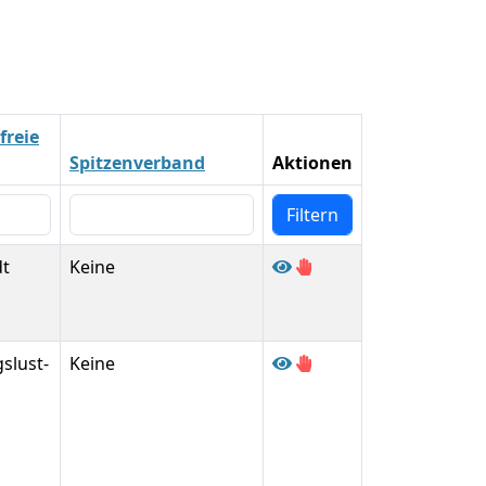
freie
Spitzenverband
Aktionen
dt
Keine
slust-
Keine