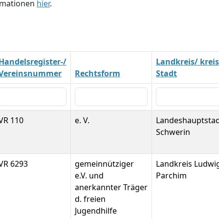
ormationen
hier
.
Handelsregister-/
Landkreis/ kreis
Vereinsnummer
Rechtsform
Stadt
VR 110
e. V.
Landeshauptsta
Schwerin
VR 6293
gemeinnütziger
Landkreis Ludwig
e.V. und
Parchim
anerkannter Träger
d. freien
Jugendhilfe