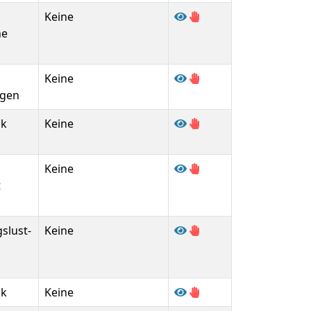
Keine
he
Keine
gen
ck
Keine
Keine
t
slust-
Keine
ck
Keine