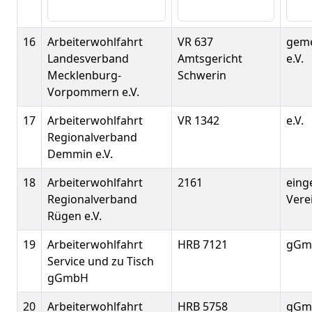
16
Arbeiterwohlfahrt
VR 637
geme
Landesverband
Amtsgericht
e.V.
Mecklenburg-
Schwerin
Vorpommern e.V.
17
Arbeiterwohlfahrt
VR 1342
e.V.
Regionalverband
Demmin e.V.
18
Arbeiterwohlfahrt
2161
eing
Regionalverband
Vere
Rügen e.V.
19
Arbeiterwohlfahrt
HRB 7121
gGm
Service und zu Tisch
gGmbH
20
Arbeiterwohlfahrt
HRB 5758
gGm