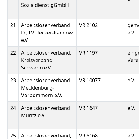
Sozialdienst gGmbH
21
Arbeitslosenverband
VR 2102
geme
D., TV Uecker-Randow
e.V.
e.V
22
Arbeitslosenverband,
VR 1197
eing
Kreisverband
Vere
Schwerin e.V.
23
Arbeitslosenverband
VR 10077
e.V.
Mecklenburg-
Vorpommern e.V.
24
Arbeitslosenverband
VR 1647
e.V.
Müritz e.V.
25
Arbeitslosenverband,
VR 6168
e.V.