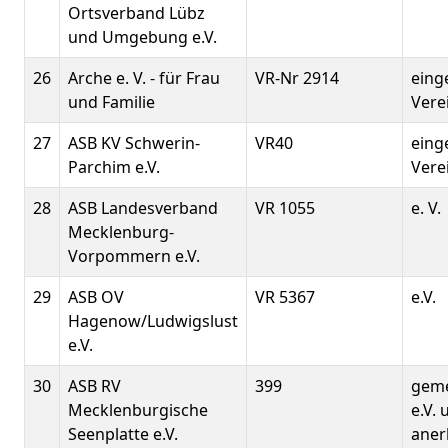
Ortsverband Lübz
und Umgebung e.V.
26
Arche e. V. - für Frau
VR-Nr 2914
eing
und Familie
Vere
27
ASB KV Schwerin-
VR40
eing
Parchim e.V.
Vere
28
ASB Landesverband
VR 1055
e. V.
Mecklenburg-
Vorpommern e.V.
29
ASB OV
VR 5367
e.V.
Hagenow/Ludwigslust
e.V.
30
ASB RV
399
geme
Mecklenburgische
e.V. 
Seenplatte e.V.
aner