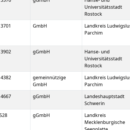
13576
gGmbH
Hanse- und
Universitätsstadt
Rostock
13701
GmbH
Landkreis Ludwigslu
Parchim
13902
gGmbH
Hanse- und
Universitätsstadt
Rostock
14382
gemeinnützige
Landkreis Ludwigslu
GmbH
Parchim
14667
gGmbH
Landeshauptstadt
Schwerin
528
gGmbH
Landkreis
Mecklenburgische
Seenplatte