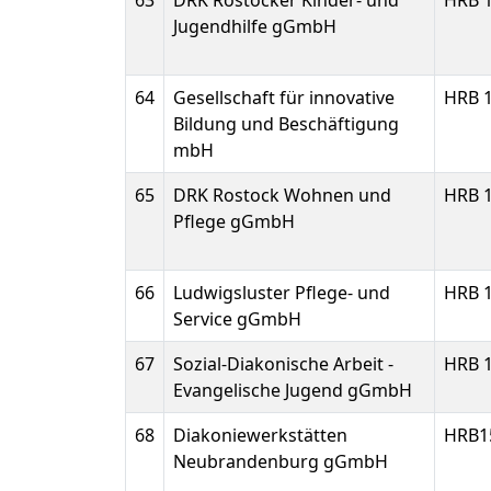
63
DRK Rostocker Kinder- und
HRB 
Jugendhilfe gGmbH
64
Gesellschaft für innovative
HRB 
Bildung und Beschäftigung
mbH
65
DRK Rostock Wohnen und
HRB 
Pflege gGmbH
66
Ludwigsluster Pflege- und
HRB 
Service gGmbH
67
Sozial-Diakonische Arbeit -
HRB 
Evangelische Jugend gGmbH
68
Diakoniewerkstätten
HRB1
Neubrandenburg gGmbH