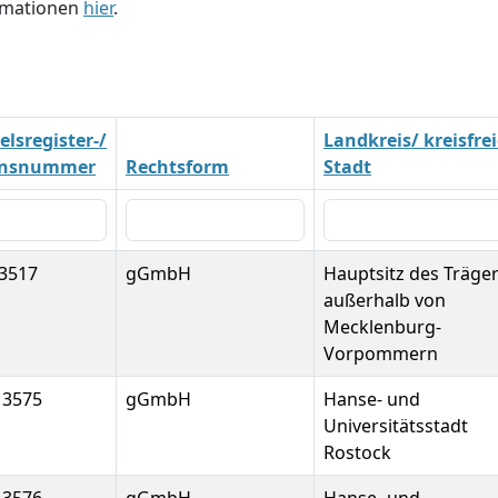
ormationen
hier
.
lsregister-/
Landkreis/ kreisfre
insnummer
Rechtsform
Stadt
3517
gGmbH
Hauptsitz des Träge
außerhalb von
Mecklenburg-
Vorpommern
13575
gGmbH
Hanse- und
Universitätsstadt
Rostock