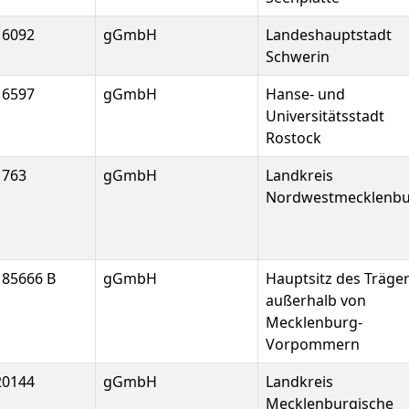
16092
gGmbH
Landeshauptstadt
Schwerin
16597
gGmbH
Hanse- und
Universitätsstadt
Rostock
1763
gGmbH
Landkreis
Nordwestmecklenb
185666 B
gGmbH
Hauptsitz des Träge
außerhalb von
Mecklenburg-
Vorpommern
20144
gGmbH
Landkreis
Mecklenburgische