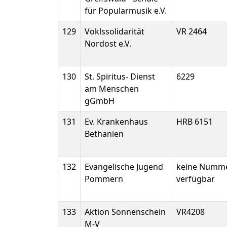
für Popularmusik e.V.
129
Voklssolidarität
VR 2464
Nordost e.V.
130
St. Spiritus- Dienst
6229
am Menschen
gGmbH
131
Ev. Krankenhaus
HRB 6151
Bethanien
132
Evangelische Jugend
keine Numm
Pommern
verfügbar
133
Aktion Sonnenschein
VR4208
M-V