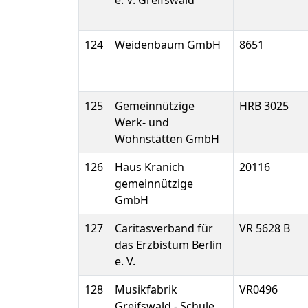
e. V. Greifswald
124
Weidenbaum GmbH
8651
125
Gemeinnützige
HRB 3025
Werk- und
Wohnstätten GmbH
126
Haus Kranich
20116
gemeinnützige
GmbH
127
Caritasverband für
VR 5628 B
das Erzbistum Berlin
e. V.
128
Musikfabrik
VR0496
Greifswald - Schule