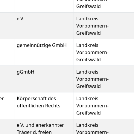
Greifswald
e.V.
Landkreis
Vorpommern-
Greifswald
gemeinnützige GmbH
Landkreis
Vorpommern-
Greifswald
gGmbH
Landkreis
Vorpommern-
Greifswald
er
Körperschaft des
Landkreis
öffentlichen Rechts
Vorpommern-
Greifswald
e.V. und anerkannter
Landkreis
Träger d. freien
Vorpommern-