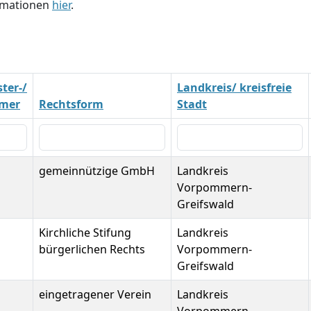
ormationen
hier
.
ter-/
Landkreis/ kreisfreie
mer
Rechtsform
Stadt
gemeinnützige GmbH
Landkreis
Vorpommern-
Greifswald
Kirchliche Stifung
Landkreis
bürgerlichen Rechts
Vorpommern-
Greifswald
eingetragener Verein
Landkreis