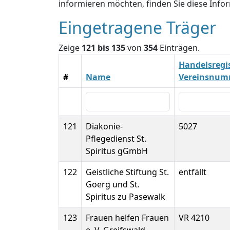
informieren möchten, finden Sie diese Inf
Eingetragene Träger
Zeige
121 bis 135
von
354
Einträgen.
Handelsregis
#
Name
Vereinsnum
121
Diakonie-
5027
Pflegedienst St.
Spiritus gGmbH
122
Geistliche Stiftung St.
entfällt
Goerg und St.
Spiritus zu Pasewalk
123
Frauen helfen Frauen
VR 4210