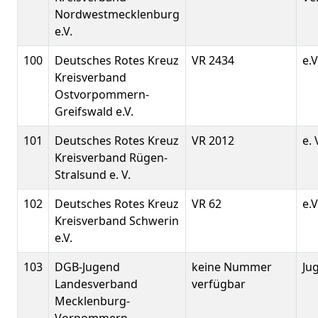
Nordwestmecklenburg
e.V.
100
Deutsches Rotes Kreuz
VR 2434
e.V
Kreisverband
Ostvorpommern-
Greifswald e.V.
101
Deutsches Rotes Kreuz
VR 2012
e. 
Kreisverband Rügen-
Stralsund e. V.
102
Deutsches Rotes Kreuz
VR 62
e.V
Kreisverband Schwerin
e.V.
103
DGB-Jugend
keine Nummer
Ju
Landesverband
verfügbar
Mecklenburg-