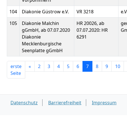
Vorpommern
104
Diakonie Güstrow e.V.
VR 3218
e.V
105
Diakonie Malchin
HR 20026, ab
ge
gGmbH, ab 07.07.2020
07.07.2020: HR
G
Diakonie
6291
Mecklenburgische
Seenplatte gGmbH
erste
«
2
3
4
5
6
7
8
9
10
Seite
Datenschutz
Barrierefreiheit
Impressum