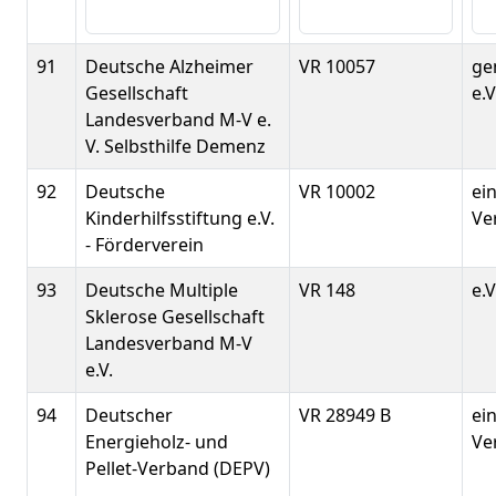
91
Deutsche Alzheimer
VR 10057
ge
Gesellschaft
e.V
Landesverband M-V e.
V. Selbsthilfe Demenz
92
Deutsche
VR 10002
ei
Kinderhilfsstiftung e.V.
Ver
- Förderverein
93
Deutsche Multiple
VR 148
e.V
Sklerose Gesellschaft
Landesverband M-V
e.V.
94
Deutscher
VR 28949 B
ei
Energieholz- und
Ver
Pellet-Verband (DEPV)