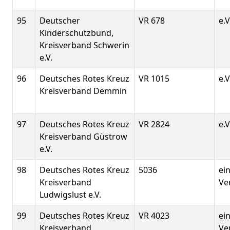
95
Deutscher
VR 678
e.V
Kinderschutzbund,
Kreisverband Schwerin
e.V.
96
Deutsches Rotes Kreuz
VR 1015
e.V
Kreisverband Demmin
97
Deutsches Rotes Kreuz
VR 2824
e.V
Kreisverband Güstrow
e.V.
98
Deutsches Rotes Kreuz
5036
ei
Kreisverband
Ve
Ludwigslust e.V.
99
Deutsches Rotes Kreuz
VR 4023
ei
Kreisverband
Ve