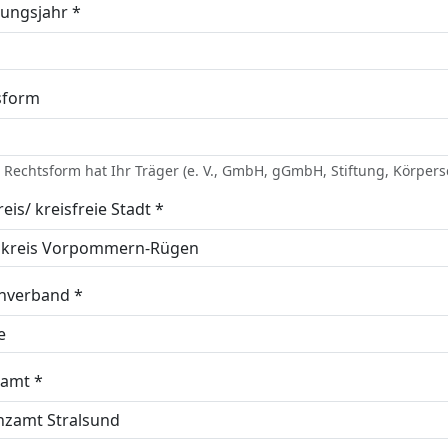
ungsjahr *
sform
Rechtsform hat Ihr Träger (e. V., GmbH, gGmbH, Stiftung, Körpersc
eis/ kreisfreie Stadt *
enverband *
zamt *