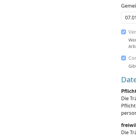
Gemein
Ve
Wer
Arb
Co
Gib
Dat
Pflic
Die Tr
Pflichtangaben enthalten sind, die Dat
freiw
Die Tr