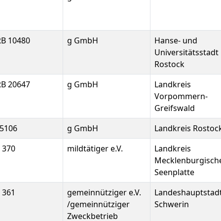
B 10480
g GmbH
Hanse- und
Universitätsstadt
Rostock
B 20647
g GmbH
Landkreis
Vorpommern-
Greifswald
5106
g GmbH
Landkreis Rostoc
 370
mildtätiger e.V.
Landkreis
Mecklenburgisch
Seenplatte
 361
gemeinnütziger e.V.
Landeshauptstad
/gemeinnütziger
Schwerin
Zweckbetrieb