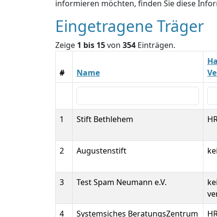
informieren möchten, finden Sie diese Inf
Eingetragene Träger
Zeige
1 bis 15
von
354
Einträgen.
Ha
#
Name
Ve
1
Stift Bethlehem
HR
2
Augustenstift
ke
3
Test Spam Neumann e.V.
ke
ve
4
Systemsiches BeratungsZentrum
HR