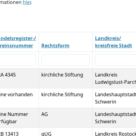
ormationen
hier
.
ndelsregister-/
Landkreis/
reinsnummer
Rechtsform
kreisfreie Stadt
A 4345
kirchliche Stiftung
Landkreis
Ludwigslust-Parc
ine vorhanden
kirchliche Stiftung
Landeshauptstad
Schwerin
ine Nummer
AG
Landeshauptstad
rfügbar
Schwerin
B 13413
gUG
Landkreis Rostoc