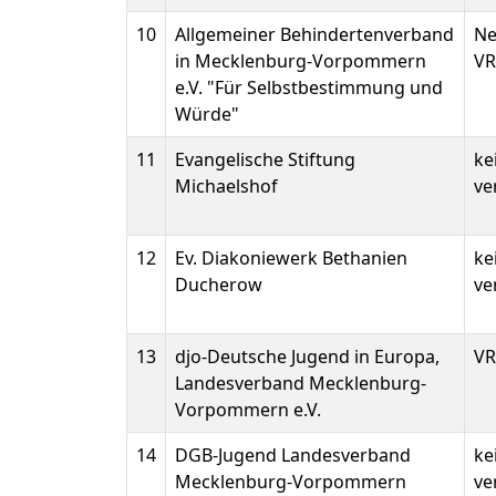
10
Allgemeiner Behindertenverband
Ne
in Mecklenburg-Vorpommern
VR
e.V. "Für Selbstbestimmung und
Würde"
11
Evangelische Stiftung
ke
Michaelshof
ve
12
Ev. Diakoniewerk Bethanien
ke
Ducherow
ve
13
djo-Deutsche Jugend in Europa,
VR
Landesverband Mecklenburg-
Vorpommern e.V.
14
DGB-Jugend Landesverband
ke
Mecklenburg-Vorpommern
ve