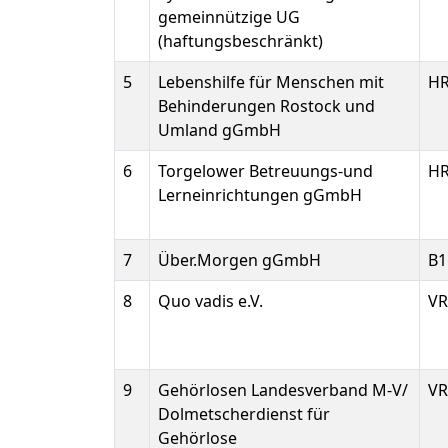
gemeinnützige UG
(haftungsbeschränkt)
5
Lebenshilfe für Menschen mit
HR
Behinderungen Rostock und
Umland gGmbH
6
Torgelower Betreuungs-und
HR
Lerneinrichtungen gGmbH
7
Über.Morgen gGmbH
B1
8
Quo vadis e.V.
VR
9
Gehörlosen Landesverband M-V/
VR
Dolmetscherdienst für
Gehörlose