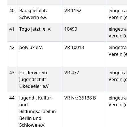
40
Bauspielplatz
VR 1152
eingetr
Schwerin e.V.
Verein (e
41
Togo Jetzt! e. V.
10490
eingetr
Verein (e
42
polylux e.V.
VR 10013
eingetr
Verein (e
43
Förderverein
VR-477
eingetr
Jugendschiff
Verein (e
Likedeeler e.V.
44
Jugend-, Kultur-
VR Nr.: 35138 B
eingetr
und
Verein (e
Bildungsarbeit in
Berlin und
Schlowe e.V.