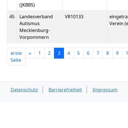
(JKBBS)
45
Landesverband
VR10133
eingetr
Autismus
Verein (e
Mecklenburg-
Vorpommern
erste
«
1
2
3
4
5
6
7
8
9
Seite
Datenschutz
Barrierefreiheit
Impressum