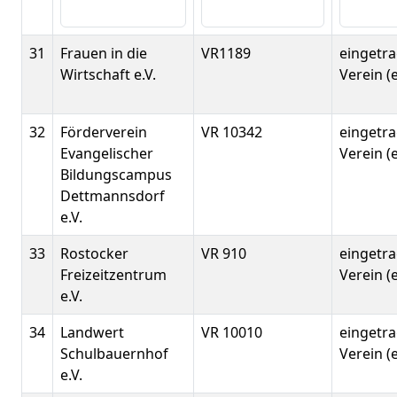
31
Frauen in die
VR1189
eingetr
Wirtschaft e.V.
Verein (e
32
Förderverein
VR 10342
eingetr
Evangelischer
Verein (e
Bildungscampus
Dettmannsdorf
e.V.
33
Rostocker
VR 910
eingetr
Freizeitzentrum
Verein (e
e.V.
34
Landwert
VR 10010
eingetr
Schulbauernhof
Verein (e
e.V.