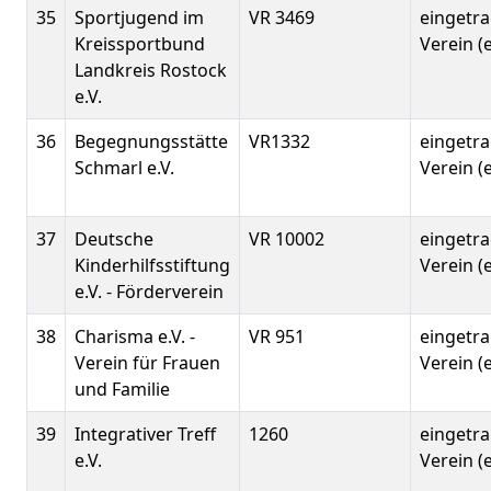
35
Sportjugend im
VR 3469
eingetr
Kreissportbund
Verein (e
Landkreis Rostock
e.V.
36
Begegnungsstätte
VR1332
eingetr
Schmarl e.V.
Verein (e
37
Deutsche
VR 10002
eingetr
Kinderhilfsstiftung
Verein (e
e.V. - Förderverein
38
Charisma e.V. -
VR 951
eingetr
Verein für Frauen
Verein (e
und Familie
39
Integrativer Treff
1260
eingetr
e.V.
Verein (e