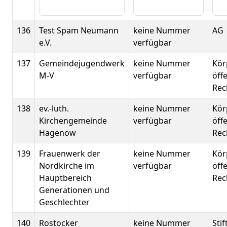
136
Test Spam Neumann
keine Nummer
AG
e.V.
verfügbar
137
Gemeindejugendwerk
keine Nummer
Kör
M-V
verfügbar
öff
Rec
138
ev.-luth.
keine Nummer
Kör
Kirchengemeinde
verfügbar
öff
Hagenow
Rec
139
Frauenwerk der
keine Nummer
Kör
Nordkirche im
verfügbar
öff
Hauptbereich
Rec
Generationen und
Geschlechter
140
Rostocker
keine Nummer
Sti