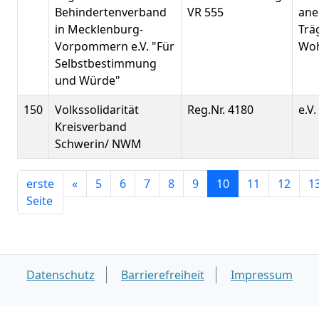
Behindertenverband
VR 555
ane
in Mecklenburg-
Trä
Vorpommern e.V. "Für
Woh
Selbstbestimmung
und Würde"
150
Volkssolidarität
Reg.Nr. 4180
e.V.
Kreisverband
Schwerin/ NWM
erste
«
5
6
7
8
9
10
11
12
1
Seite
Datenschutz
Barrierefreiheit
Impressum