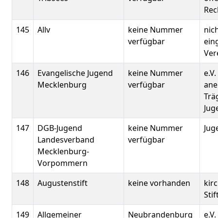
Rec
145
Allv
keine Nummer
nic
verfügbar
ein
Ver
146
Evangelische Jugend
keine Nummer
e.V
Mecklenburg
verfügbar
ane
Trä
Jug
147
DGB-Jugend
keine Nummer
Jug
Landesverband
verfügbar
Mecklenburg-
Vorpommern
148
Augustenstift
keine vorhanden
kir
Sti
149
Allgemeiner
Neubrandenburg
e.V