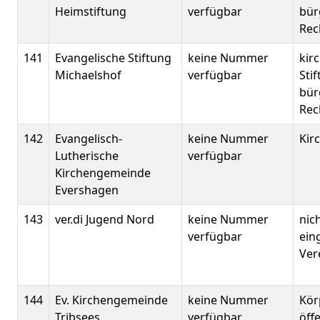
Heimstiftung
verfügbar
bür
Rec
141
Evangelische Stiftung
keine Nummer
kir
Michaelshof
verfügbar
Sti
bür
Rec
142
Evangelisch-
keine Nummer
Kir
Lutherische
verfügbar
Kirchengemeinde
Evershagen
143
ver.di Jugend Nord
keine Nummer
nic
verfügbar
ein
Ver
144
Ev. Kirchengemeinde
keine Nummer
Kör
Tribsees
verfügbar
öff