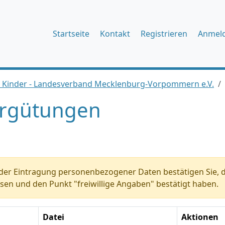
Startseite
Kontakt
Registrieren
Anmel
r Kinder - Landesverband Mecklenburg-Vorpommern e.V.
rgütungen
der Eintragung personenbezogener Daten bestätigen Sie, d
sen und den Punkt "freiwillige Angaben" bestätigt haben.
Datei
Aktionen