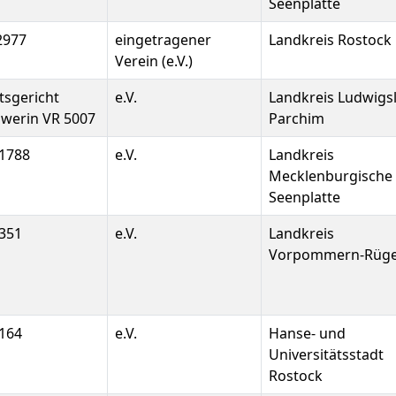
Seenplatte
2977
eingetragener
Landkreis Rostock
Verein (e.V.)
sgericht
e.V.
Landkreis Ludwigsl
werin VR 5007
Parchim
1788
e.V.
Landkreis
Mecklenburgische
Seenplatte
351
e.V.
Landkreis
Vorpommern-Rüg
164
e.V.
Hanse- und
Universitätsstadt
Rostock