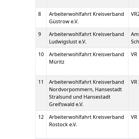
8
Arbeiterwohlfahrt Kreisverband
VR
Güstrow e.V.
9
Arbeiterwohlfahrt Kreisverband
Amt
Ludwigslust e.V.
Sch
10
Arbeiterwohlfahrt Kreisverband
VR 
Müritz
11
Arbeiterwohlfahrt Kreisverband
VR 
Nordvorpommern, Hansestadt
Stralsund und Hansestadt
Greifswald e.V.
12
Arbeiterwohlfahrt Kreisverband
VR 
Rostock e.V.