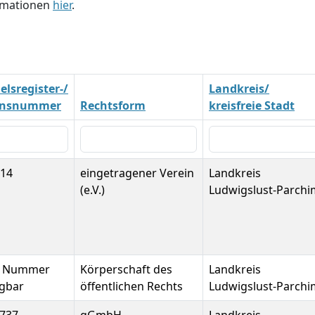
ormationen
hier
.
lsregister-/
Landkreis/
insnummer
Rechtsform
kreisfreie Stadt
114
eingetragener Verein
Landkreis
(e.V.)
Ludwigslust-Parchi
e Nummer
Körperschaft des
Landkreis
ügbar
öffentlichen Rechts
Ludwigslust-Parchi