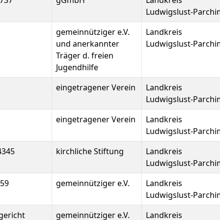
737
gGmbH
Landkreis
Ludwigslust-Parchi
gemeinnütziger e.V.
Landkreis
und anerkannter
Ludwigslust-Parchi
Träger d. freien
Jugendhilfe
eingetragener Verein
Landkreis
Ludwigslust-Parchi
eingetragener Verein
Landkreis
Ludwigslust-Parchi
4345
kirchliche Stiftung
Landkreis
Ludwigslust-Parchi
059
gemeinnütziger e.V.
Landkreis
Ludwigslust-Parchi
gericht
gemeinnütziger e.V.
Landkreis