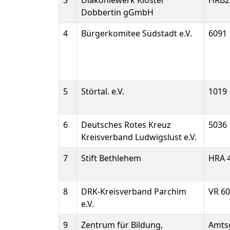
3
Diakoniewerk Kloster
HRB2
Dobbertin gGmbH
4
Bürgerkomitee Südstadt e.V.
6091
5
Störtal. e.V.
1019
6
Deutsches Rotes Kreuz
5036
Kreisverband Ludwigslust e.V.
7
Stift Bethlehem
HRA 
8
DRK-Kreisverband Parchim
VR 6
e.V.
9
Zentrum für Bildung,
Amts