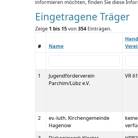
informieren möchten, finden Sie diese Inf
Eingetragene Träger
Zeige
1 bis 15
von
354
Einträgen.
Hande
#
Name
Vere
1
Jugendförderverein
VR 6
Parchim/Lübz e.V.
2
ev.-luth. Kirchengemeinde
kein
Hagenow
verf