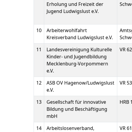
Erholung und Freizeit der
Schwe
Jugend Ludwigslust e.V.
10
Arbeiterwohlfahrt
Amts
Kreisverband Ludwigslust e.V.
Schwe
11
Landesvereinigung Kulturelle
VR 6
Kinder- und Jugendbildung
Mecklenburg-Vorpommern
e.V.
12
ASB OV Hagenow/Ludwigslust
VR 5
e.V.
13
Gesellschaft für innovative
HRB 
Bildung und Beschäftigung
mbH
14
Arbeitslosenverband,
VR 6