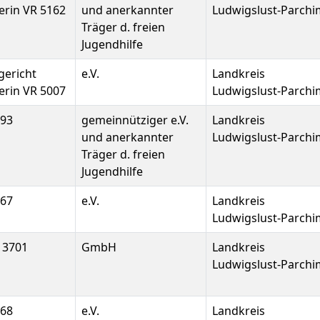
rin VR 5162
und anerkannter
Ludwigslust-Parchi
Träger d. freien
Jugendhilfe
gericht
e.V.
Landkreis
rin VR 5007
Ludwigslust-Parchi
293
gemeinnütziger e.V.
Landkreis
und anerkannter
Ludwigslust-Parchi
Träger d. freien
Jugendhilfe
367
e.V.
Landkreis
Ludwigslust-Parchi
13701
GmbH
Landkreis
Ludwigslust-Parchi
168
e.V.
Landkreis