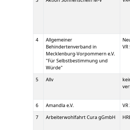
3
Aktion Sonnenschein M-V
VR
4
Allgemeiner
Ne
Behindertenverband in
VR 
Mecklenburg-Vorpommern e.V.
"Für Selbstbestimmung und
Würde"
5
Allv
ke
ver
6
Amandla e.V.
VR 
7
Arbeiterwohlfahrt Cura gGmbH
HR