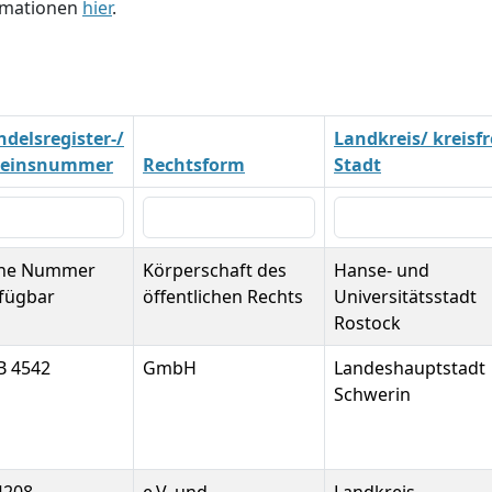
ormationen
hier
.
delsregister-/
Landkreis/ kreisfr
reinsnummer
Rechtsform
Stadt
ine Nummer
Körperschaft des
Hanse- und
fügbar
öffentlichen Rechts
Universitätsstadt
Rostock
B 4542
GmbH
Landeshauptstadt
Schwerin