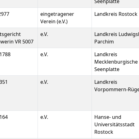
Seenplatte
2977
eingetragener
Landkreis Rostock
Verein (e.V.)
sgericht
e.V.
Landkreis Ludwigsl
werin VR 5007
Parchim
1788
e.V.
Landkreis
Mecklenburgische
Seenplatte
351
e.V.
Landkreis
Vorpommern-Rüg
164
e.V.
Hanse- und
Universitätsstadt
Rostock