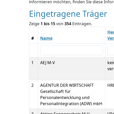
informieren möchten, finden Sie diese Inf
Eingetragene Träger
Zeige
1 bis 15
von
354
Einträgen.
Han
#
Name
Ve
1
AEJ M-V
ke
ver
2
AGENTUR DER WIRTSCHAFT
HR
Gesellschaft für
Personalentwicklung und
Personalintegration (ADW) mbH