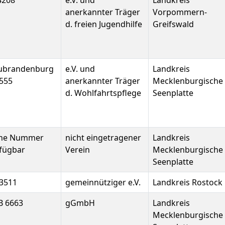
4208
e.V. und
Landkreis
anerkannter Träger
Vorpommern-
d. freien Jugendhilfe
Greifswald
ubrandenburg
e.V. und
Landkreis
555
anerkannter Träger
Mecklenburgische
d. Wohlfahrtspflege
Seenplatte
ine Nummer
nicht eingetragener
Landkreis
fügbar
Verein
Mecklenburgische
Seenplatte
3511
gemeinnütziger e.V.
Landkreis Rostock
B 6663
gGmbH
Landkreis
Mecklenburgische