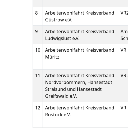
8
Arbeiterwohlfahrt Kreisverband
VR
Güstrow e.V.
9
Arbeiterwohlfahrt Kreisverband
Amt
Ludwigslust e.V.
Sch
10
Arbeiterwohlfahrt Kreisverband
VR 
Müritz
11
Arbeiterwohlfahrt Kreisverband
VR 
Nordvorpommern, Hansestadt
Stralsund und Hansestadt
Greifswald e.V.
12
Arbeiterwohlfahrt Kreisverband
VR 
Rostock e.V.