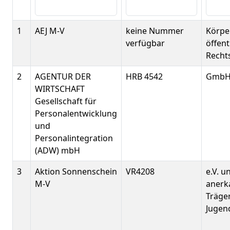
1
AEJ M-V
keine Nummer
Körpe
verfügbar
öffent
Recht
2
AGENTUR DER
HRB 4542
Gmb
WIRTSCHAFT
Gesellschaft für
Personalentwicklung
und
Personalintegration
(ADW) mbH
3
Aktion Sonnenschein
VR4208
e.V. u
M-V
anerk
Träger
Jugend