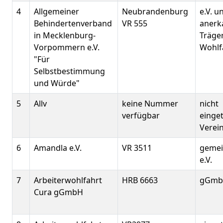
4
Allgemeiner
Neubrandenburg
e.V. u
Behindertenverband
VR 555
anerk
in Mecklenburg-
Träger
Vorpommern e.V.
Wohlf
"Für
Selbstbestimmung
und Würde"
5
Allv
keine Nummer
nicht
verfügbar
einge
Verei
6
Amandla e.V.
VR 3511
gemei
e.V.
7
Arbeiterwohlfahrt
HRB 6663
gGm
Cura gGmbH