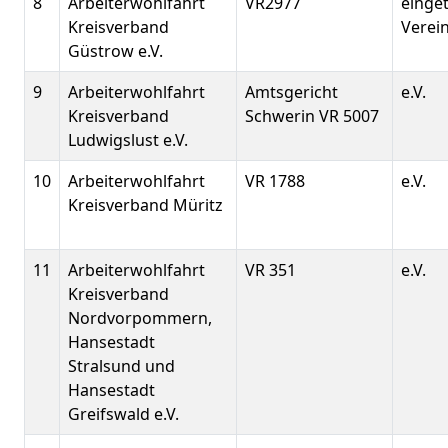
8
Arbeiterwohlfahrt
VR2977
einge
Kreisverband
Verein
Güstrow e.V.
9
Arbeiterwohlfahrt
Amtsgericht
e.V.
Kreisverband
Schwerin VR 5007
Ludwigslust e.V.
10
Arbeiterwohlfahrt
VR 1788
e.V.
Kreisverband Müritz
11
Arbeiterwohlfahrt
VR 351
e.V.
Kreisverband
Nordvorpommern,
Hansestadt
Stralsund und
Hansestadt
Greifswald e.V.