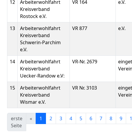
12
Arbeiterwohlfahrt
VR 164
e.V.
Kreisverband
Rostock e.V.
13
Arbeiterwohlfahrt
VR 877
e.V.
Kreisverband
Schwerin-Parchim
e.V.
14
Arbeiterwohlfahrt
VR-Nr. 2679
einge
Kreisverband
Verei
Uecker-Randow e.V:
15
Arbeiterwohlfahrt
VR Nr. 3103
einge
Kreisverband
Verei
Wismar e.V.
erste
«
1
2
3
4
5
6
7
8
9
Seite